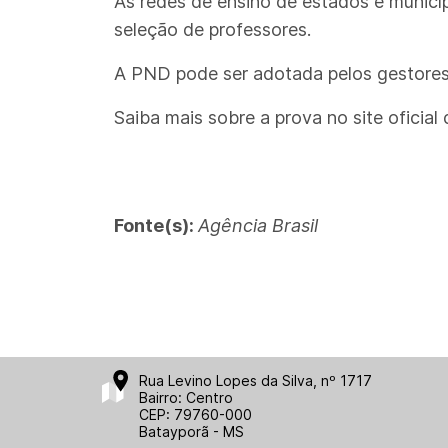
As redes de ensino de estados e municíp
seleção de professores.
A PND pode ser adotada pelos gestores
Saiba mais sobre a prova no site oficial 
Fonte(s):
Agência Brasil
Rua Levino Lopes da Silva, nº 1717
Bairro: Centro
CEP: 79760-000
Batayporã - MS