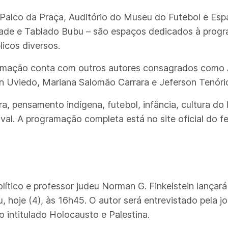
 Palco da Praça, Auditório do Museu do Futebol e Esp
de e Tablado Bubu – são espaços dedicados à progra
licos diversos.
ramação conta com outros autores consagrados como 
 Uviedo, Mariana Salomão Carrara e Jeferson Tenóri
leira, pensamento indígena, futebol, infância, cultura 
al. A programação completa está no site oficial do fest
 político e professor judeu Norman G. Finkelstein lança
 hoje (4), às 16h45. O autor será entrevistado pela jo
 intitulado Holocausto e Palestina.