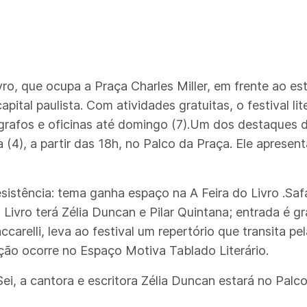
vro, que ocupa a Praça Charles Miller, em frente ao e
apital paulista. Com atividades gratuitas, o festival li
rafos e oficinas até domingo (7).Um dos destaques do
(4), a partir das 18h, no Palco da Praça. Ele apresent
esistência: tema ganha espaço na A Feira do Livro .S
Livro terá Zélia Duncan e Pilar Quintana; entrada é g
carelli, leva ao festival um repertório que transita p
ação ocorre no Espaço Motiva Tablado Literário.
i, a cantora e escritora Zélia Duncan estará no Palco