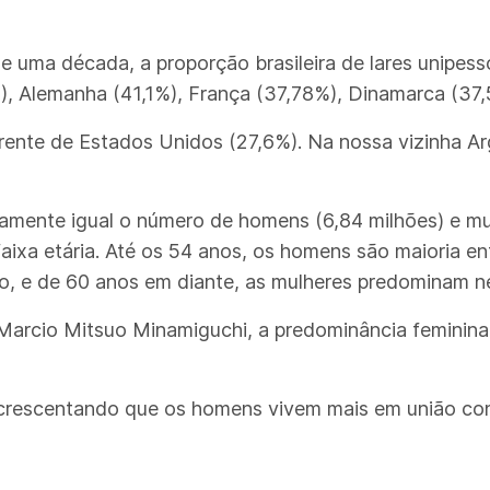
uma década, a proporção brasileira de lares unipesso
), Alemanha (41,1%), França (37,78%), Dinamarca (37,5
rente de Estados Unidos (27,6%). Na nossa vizinha Ar
ticamente igual o número de homens (6,84 milhões) e m
faixa etária. Até os 54 anos, os homens são maioria 
brio, e de 60 anos em diante, as mulheres predominam n
arcio Mitsuo Minamiguchi, a predominância feminina 
 acrescentando que os homens vivem mais em união con